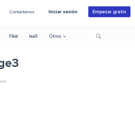
Iniciar sesión
Empezar gratis
Contáctenos
Filial
IaaS
Otros
age3
tura