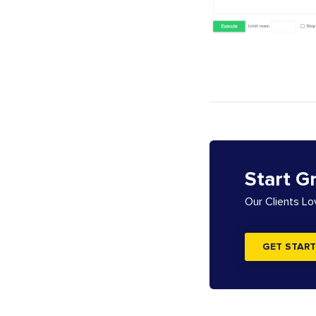
Start G
Our Clients L
GET START