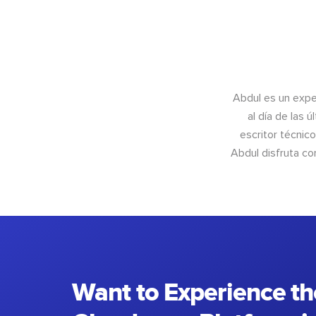
Abdul es un exper
al día de las 
escritor técnic
Abdul disfruta c
Want to Experience th