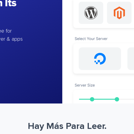
 Its
e for
ver & apps
Hay Más Para Leer.