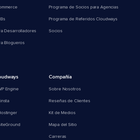
commerce
Programa de Socios para Agencias
MBs
Programa de Referidos Cloudways
ra Desarrolladores
Socios
ra Blogueros
oudways
Compañía
WP Engine
Sobre Nosotros
insta
Reseñas de Clientes
ostinger
Kit de Medios
SiteGround
Mapa del Sitio
Carreras