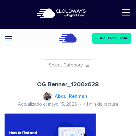
Open Nav
START FREE TRIAL
Categories
Select Category
OG Banner_1200x628
Abdul Rehman
Actualizado el mayo 15, 2026
< 1
min de lectura