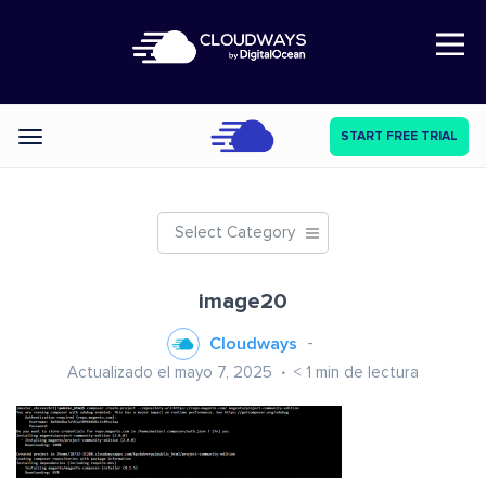
Open Nav
START FREE TRIAL
Categories
Select Category
image20
Cloudways
Actualizado el mayo 7, 2025
< 1
min de lectura