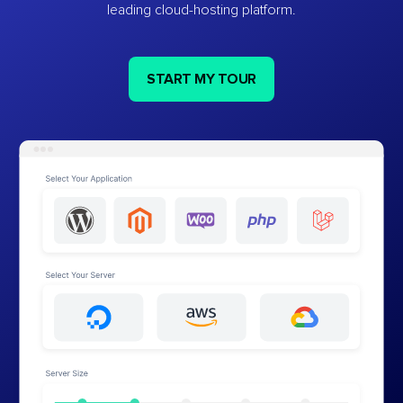
leading cloud-hosting platform.
START MY TOUR