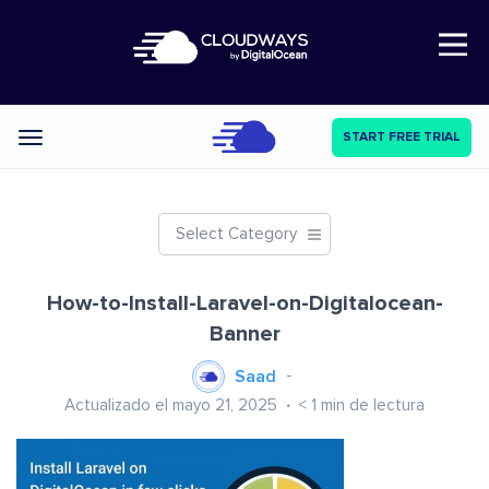
Open Nav
START FREE TRIAL
Categories
Select Category
How-to-Install-Laravel-on-Digitalocean-
Banner
Saad
Actualizado el mayo 21, 2025
< 1
min de lectura