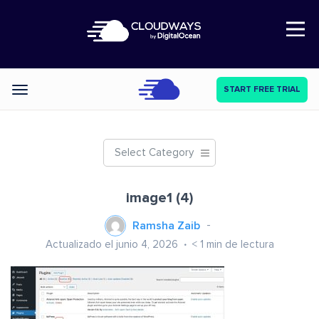
Open Nav
START FREE TRIAL
Categories
Select Category
image1 (4)
Ramsha Zaib
Actualizado el junio 4, 2026
< 1
min de lectura