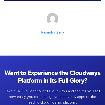
Ramsha Zaib
Want to Experience the Cloudways
Platform in Its Full Glory?
Take a FREE guided tour of Cloudways and see for yourself
how easily you can manage your server & apps on the
leading cloud-hosting platform.