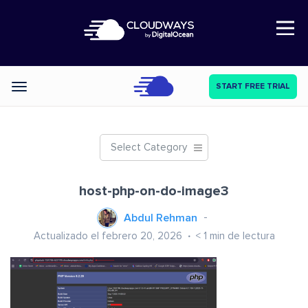
Open Nav
START FREE TRIAL
Categories
Select Category
host-php-on-do-image3
Abdul Rehman
Actualizado el febrero 20, 2026
< 1
min de lectura