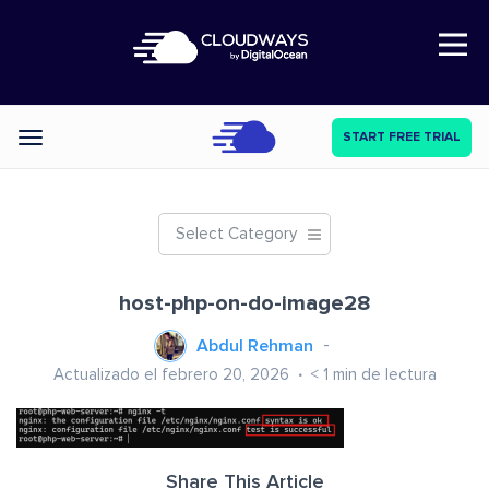
Open Nav
START FREE TRIAL
Categories
Select Category
host-php-on-do-image28
Abdul Rehman
Actualizado el febrero 20, 2026
< 1
min de lectura
Share This Article