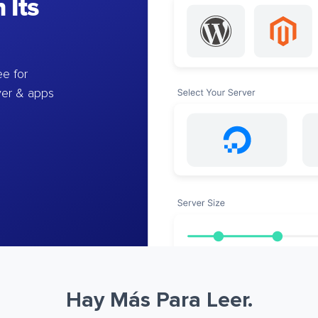
 Its
e for
ver & apps
Hay Más Para Leer.