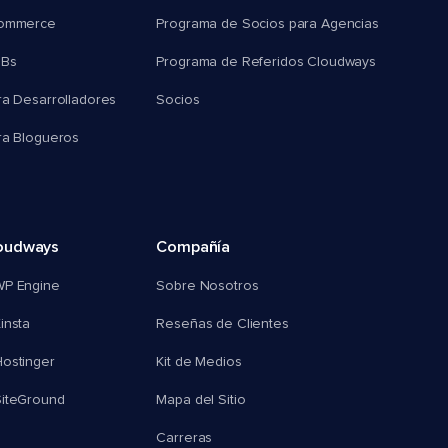
commerce
Programa de Socios para Agencias
MBs
Programa de Referidos Cloudways
ra Desarrolladores
Socios
ra Blogueros
oudways
Compañía
WP Engine
Sobre Nosotros
insta
Reseñas de Clientes
ostinger
Kit de Medios
SiteGround
Mapa del Sitio
Carreras