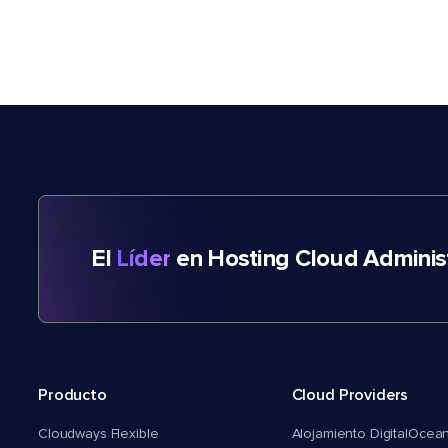
El
Líder
en Hosting Cloud Adminis
Producto
Cloud Providers
Cloudways Flexible
Alojamiento DigitalOcea