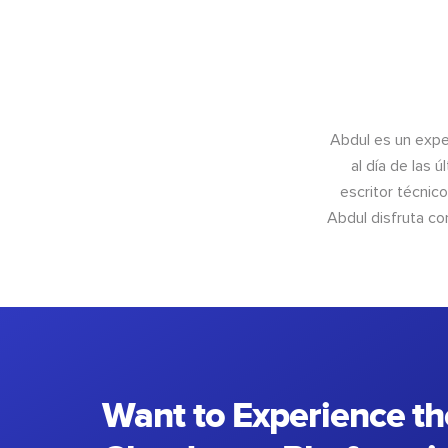
Abdul es un exper
al día de las 
escritor técnic
Abdul disfruta c
Want to Experience th