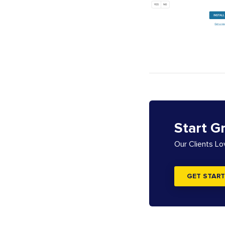
Start G
Our Clients L
GET START