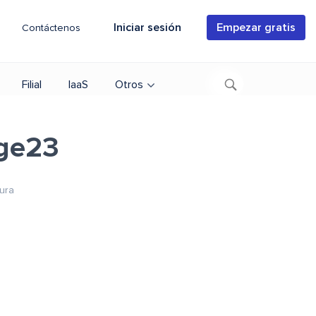
Iniciar sesión
Empezar gratis
Contáctenos
Filial
IaaS
Otros
age23
tura