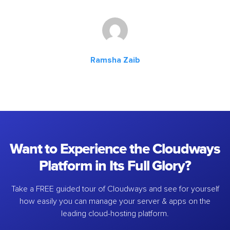
Ramsha Zaib
Want to Experience the Cloudways
Platform in Its Full Glory?
Take a FREE guided tour of Cloudways and see for yourself
how easily you can manage your server & apps on the
leading cloud-hosting platform.