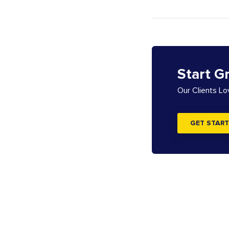
Start G
Our Clients L
GET START