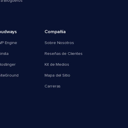
ra Blogueros
oudways
Compañía
WP Engine
Sobre Nosotros
insta
Reseñas de Clientes
ostinger
Kit de Medios
SiteGround
Mapa del Sitio
Carreras