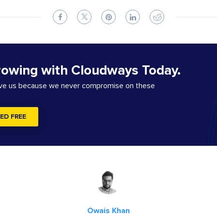
rowing with Cloudways Today.
ove us because we never compromise on these
ED FREE
Owais Khan