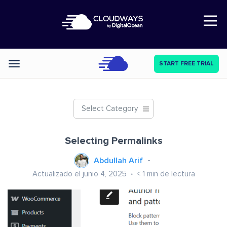
Open Nav
START FREE TRIAL
Categories
Select Category
Selecting Permalinks
Abdullah Arif
Actualizado el junio 4, 2025
< 1
min de lectura