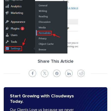
Share This Article
Start Growing with Cloudways
Today.
Our Clients Love us because we never