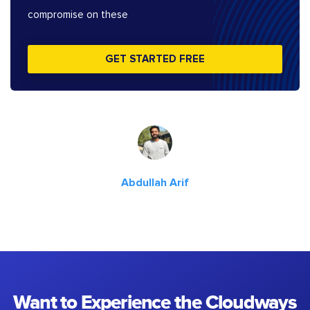
compromise on these
GET STARTED FREE
Abdullah Arif
Want to Experience the Cloudways