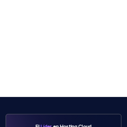
El
Líder
en Hosting Cloud