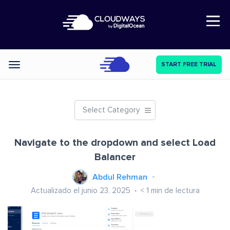
Open Nav
START FREE TRIAL
Categories
Select Category
Navigate to the dropdown and select Load
Balancer
Abdul Rehman
Actualizado el junio 23, 2025
< 1
min de lectura