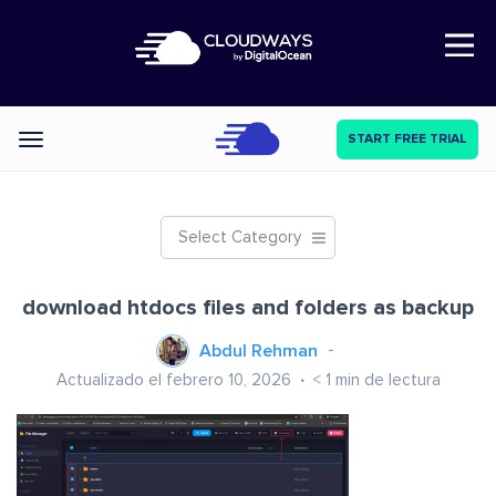
Open Nav
START FREE TRIAL
Categories
Select Category
download htdocs files and folders as backup
Abdul Rehman
Actualizado el febrero 10, 2026
< 1
min de lectura