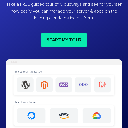
Take a FREE guided tour of Cloudways and see for yourself
how easily you can manage your server & apps on the
leading cloud-hosting platform.
START MY TOUR