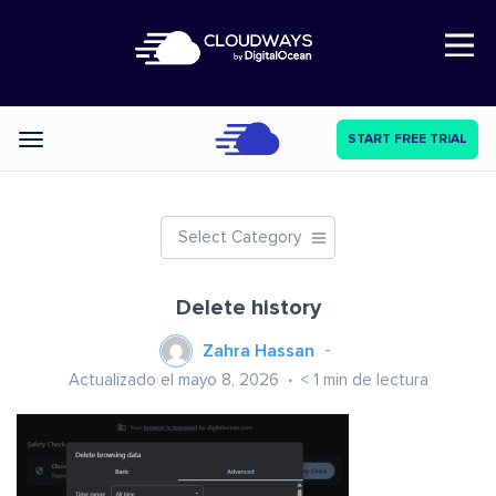
Open Nav
START FREE TRIAL
Categories
Select Category
Delete history
Zahra Hassan
Actualizado el mayo 8, 2026
< 1
min de lectura