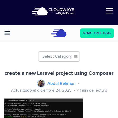
Open Nav
START FREE TRIAL
Categories
Select Category
create a new Laravel project using Composer
Abdul Rehman
Actualizado el diciembre 24, 2025
< 1
min de lectura