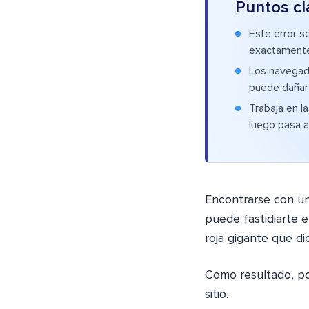
Puntos cl
Este error s
exactamente 
Los navegado
puede dañar l
Trabaja en l
luego pasa a
Encontrarse con u
puede fastidiarte e
roja gigante que dic
Como resultado, po
sitio.