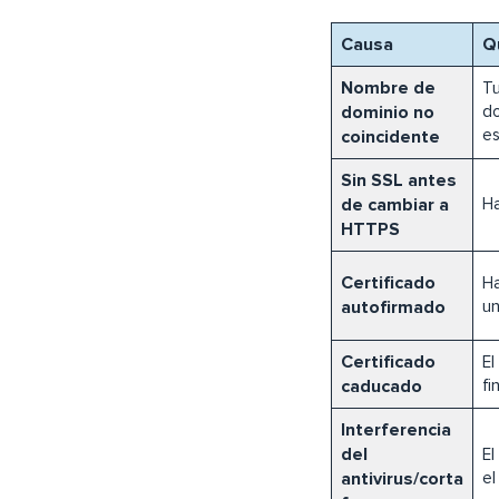
Causa
Q
Nombre de
Tu
dominio no
do
es
coincidente
Sin SSL antes
de cambiar a
Ha
HTTPS
Certificado
Ha
autofirmado
un
Certificado
El
caducado
fi
Interferencia
del
El
antivirus/corta
el