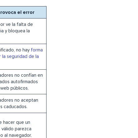
rovoca el error
or ve la falta de
ia y bloquea la
tificado, no hay
forma
r la seguridad de la
adores no confían en
icados autofirmados
s web públicos.
adores no aceptan
os caducados.
e hacer que un
o válido parezca
o al navegador.