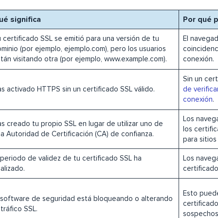
ué significa
Por qué p
 certificado SSL se emitió para una versión de tu
El navegad
minio (por ejemplo, ejemplo.com), pero los usuarios
coincidenc
tán visitando otra (por ejemplo, www.example.com).
conexión.
Sin un cer
s activado HTTPS sin un certificado SSL válido.
de verifica
conexión
.
Los naveg
s creado tu propio SSL en lugar de utilizar uno de
los certif
a Autoridad de Certificación (CA) de confianza.
para sitio
 periodo de validez de tu certificado SSL ha
Los naveg
nalizado.
certificad
Esto pued
 software de seguridad está bloqueando o alterando
certificad
 tráfico SSL.
sospechos