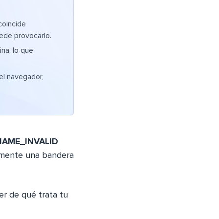
coincide
ede provocarlo.
na, lo que
el navegador,
AME_INVALID
ialmente una bandera
er de qué trata tu