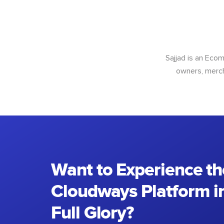
Sajjad is an Ec
owners, merch
Want to Experience th
Cloudways Platform in
Full Glory?