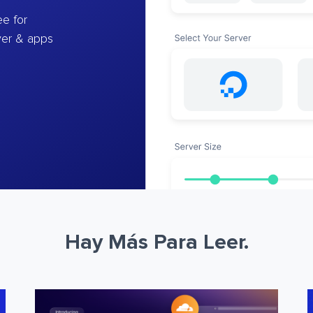
e for
ver & apps
Hay Más Para Leer.