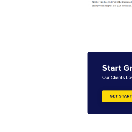
Start G
Our Clients L
GET START