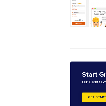
Start G
Our Clients L
GET START