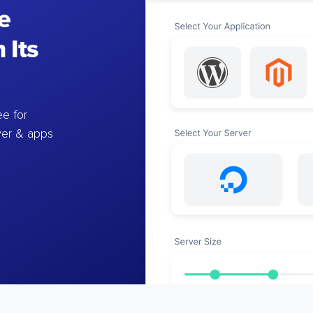
e
 Its
e for
ver & apps