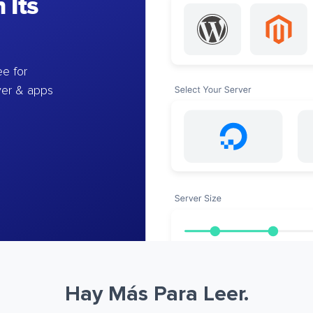
 Its
e for
ver & apps
Hay Más Para Leer.