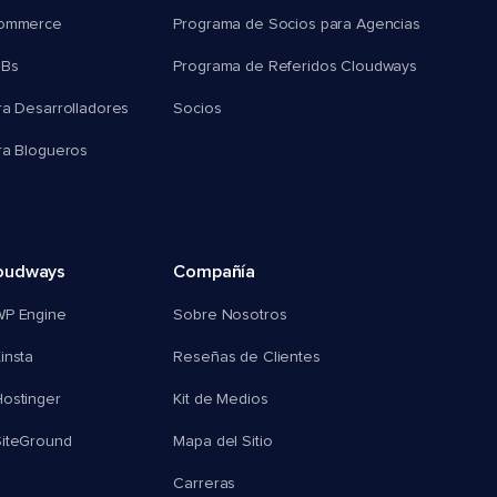
commerce
Programa de Socios para Agencias
MBs
Programa de Referidos Cloudways
ra Desarrolladores
Socios
ra Blogueros
oudways
Compañía
WP Engine
Sobre Nosotros
insta
Reseñas de Clientes
ostinger
Kit de Medios
SiteGround
Mapa del Sitio
Carreras