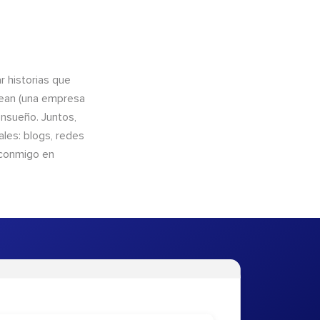
 historias que
cean (una empresa
ensueño. Juntos,
les: blogs, redes
 conmigo en