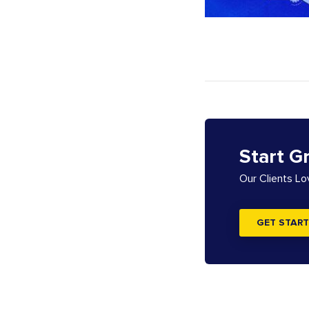
Start G
Our Clients L
GET START