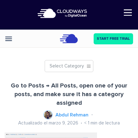
Open Nav
START FREE TRIAL
Categories
Select Category
Go to Posts → All Posts, open one of your
posts, and make sure it has a category
assigned
Abdul Rehman
Actualizado el marzo 9, 2026
< 1
min de lectura