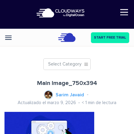
Open Nav
START FREE TRIAL
Categories
Select Category
Main Image_750x394
Sarim Javaid
Actualizado el marzo 9, 2026
< 1
min de lectura