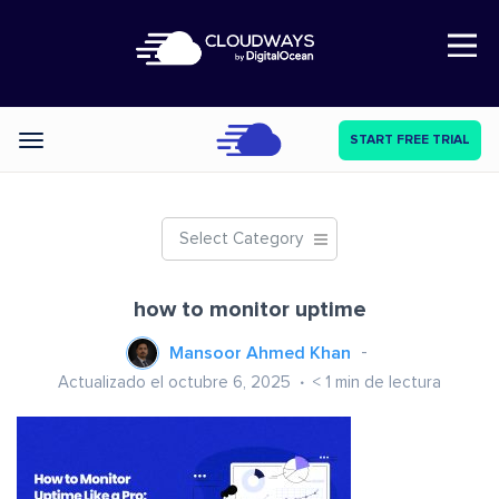
Open Nav
START FREE TRIAL
Categories
Select Category
how to monitor uptime
Mansoor Ahmed Khan
Actualizado el octubre 6, 2025
< 1
min de lectura