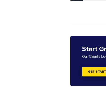
Start G
Our Clients L
GET START