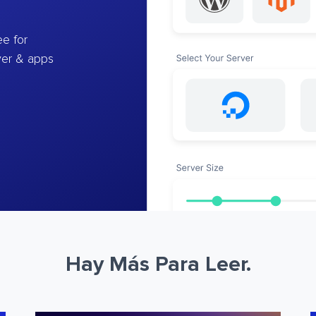
e for
ver & apps
Hay Más Para Leer.