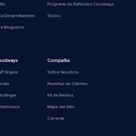
MBs
Programa de Referidos Cloudways
ra Desarrolladores
Socios
ra Blogueros
oudways
Compañía
WP Engine
Sobre Nosotros
insta
Reseñas de Clientes
ostinger
Kit de Medios
SiteGround
Mapa del Sitio
Carreras