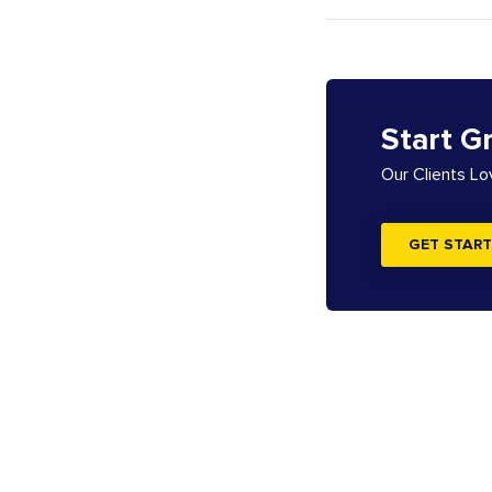
Start G
Our Clients L
GET START