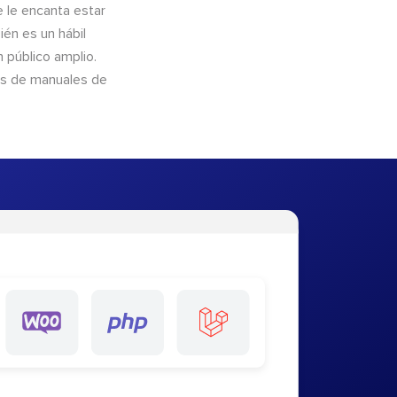
e le encanta estar
ién es un hábil
 público amplio.
és de manuales de