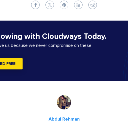
rowing with Cloudways Today.
ove us because we never compromise on these
ED FREE
Abdul Rehman