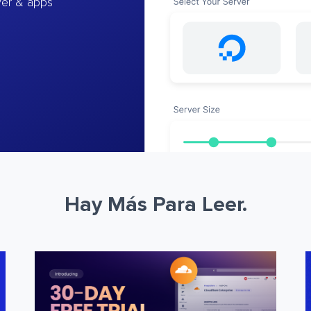
ver & apps
Hay Más Para Leer.