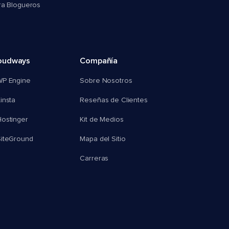
ra Blogueros
oudways
Compañía
WP Engine
Sobre Nosotros
insta
Reseñas de Clientes
ostinger
Kit de Medios
SiteGround
Mapa del Sitio
Carreras