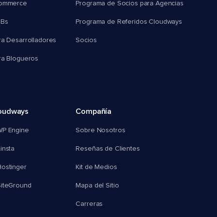
commerce
Programa de Socios para Agencias
MBs
Programa de Referidos Cloudways
ra Desarrolladores
Socios
ra Blogueros
oudways
Compañía
WP Engine
Sobre Nosotros
insta
Reseñas de Clientes
ostinger
Kit de Medios
SiteGround
Mapa del Sitio
Carreras