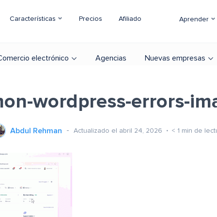
Características
Precios
Afiliado
Aprender
Comercio electrónico
Agencias
Nuevas empresas
on-wordpress-errors-im
Abdul Rehman
Actualizado el abril 24, 2026
< 1
min de lect