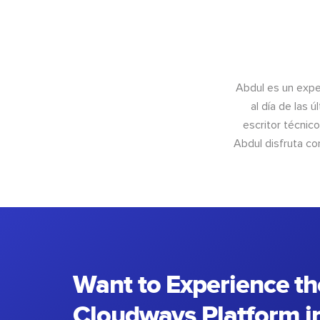
Abdul es un exper
al día de las 
escritor técnic
Abdul disfruta c
Want to Experience th
Cloudways Platform in