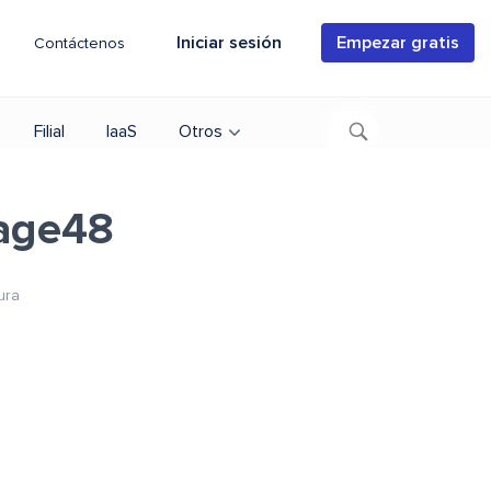
Iniciar sesión
Empezar gratis
Contáctenos
Filial
IaaS
Otros
age48
ura