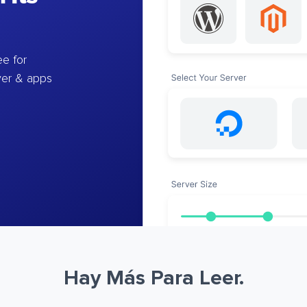
e for
ver & apps
Hay Más Para Leer.