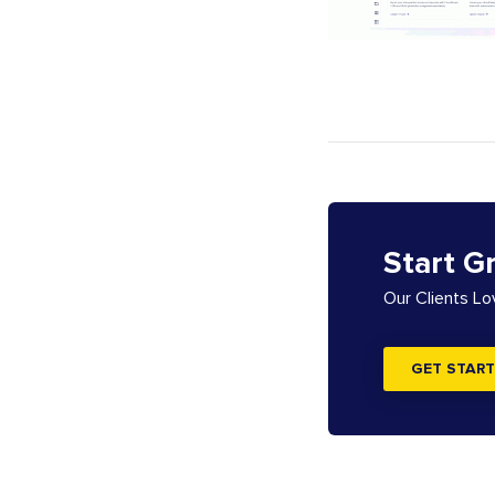
Start G
Our Clients L
GET START