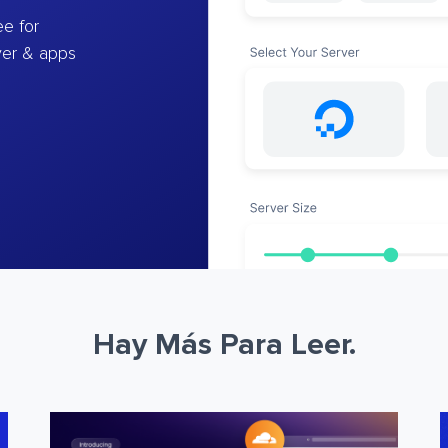
e for
ver & apps
Hay Más Para Leer.