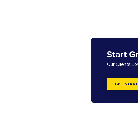
Start G
Our Clients L
GET START