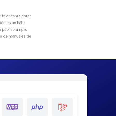
e le encanta estar
ién es un hábil
 público amplio.
és de manuales de