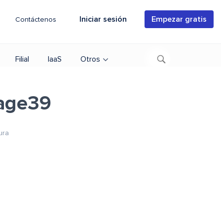
Iniciar sesión
Empezar gratis
Contáctenos
Filial
IaaS
Otros
age39
ura