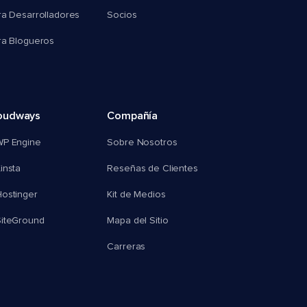
ra Desarrolladores
Socios
ra Blogueros
oudways
Compañía
WP Engine
Sobre Nosotros
insta
Reseñas de Clientes
ostinger
Kit de Medios
SiteGround
Mapa del Sitio
Carreras