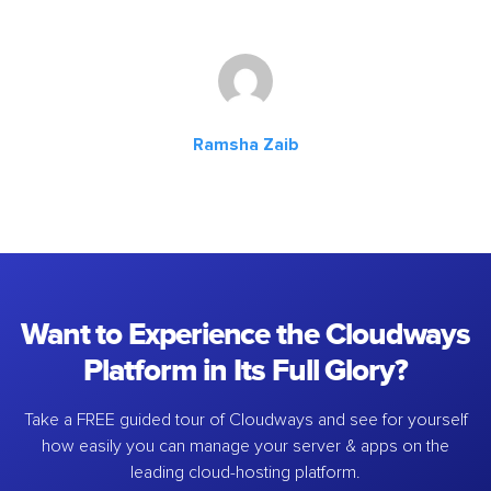
Ramsha Zaib
Want to Experience the Cloudways
Platform in Its Full Glory?
Take a FREE guided tour of Cloudways and see for yourself
how easily you can manage your server & apps on the
leading cloud-hosting platform.