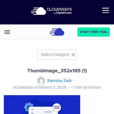
Open Nav
START FREE TRIAL
Categories
Select Category
ThumbImage_352x185 (1)
Ramsha Zaib
Actualizado el febrero 2, 2026
< 1
min de lectura