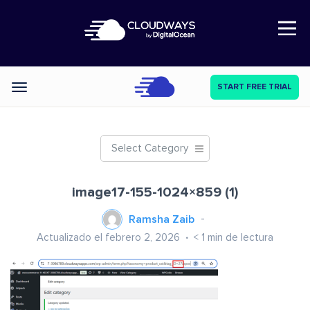
Open Nav
START FREE TRIAL
Categories
Select Category
image17-155-1024×859 (1)
Ramsha Zaib
Actualizado el febrero 2, 2026
< 1
min de lectura