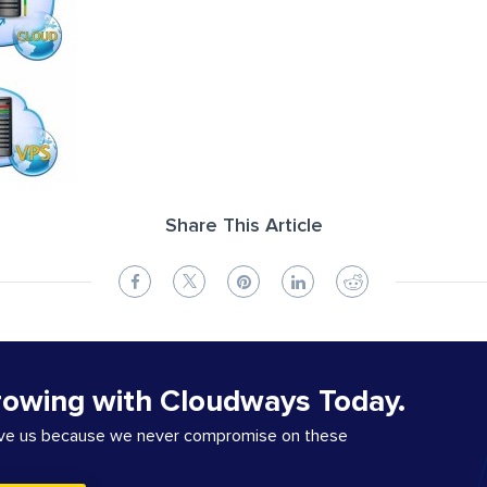
Share This Article
rowing with Cloudways Today.
ove us because we never compromise on these