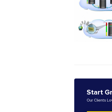
Start G
Our Clients L