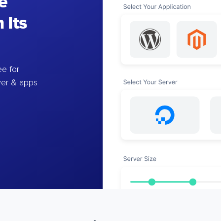
e
 Its
e for
ver & apps