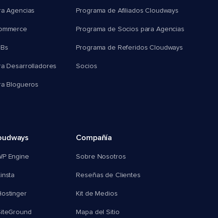
ra Agencias
Programa de Afiliados Cloudways
commerce
Programa de Socios para Agencias
MBs
Programa de Referidos Cloudways
ra Desarrolladores
Socios
ra Blogueros
oudways
Compañía
WP Engine
Sobre Nosotros
insta
Reseñas de Clientes
ostinger
Kit de Medios
SiteGround
Mapa del Sitio