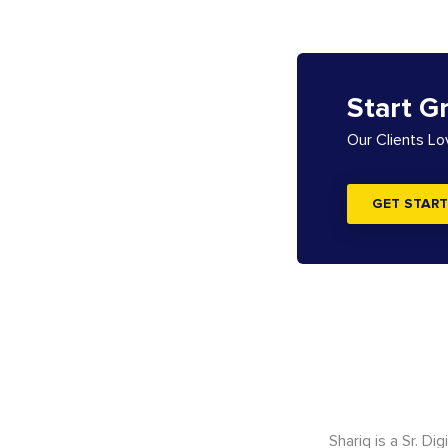
Start G
Our Clients L
GET START
Shariq is a Sr. D