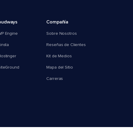
oudways
Compañía
WP Engine
Sobre Nosotros
insta
Reseñas de Clientes
ostinger
Kit de Medios
SiteGround
Mapa del Sitio
Carreras