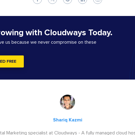
rowing with Cloudways Today.
ove us because we never compromise on these
ED FREE
Shariq Kazmi
igital Marketing specialist at Cloudways - A fully managed cloud ho