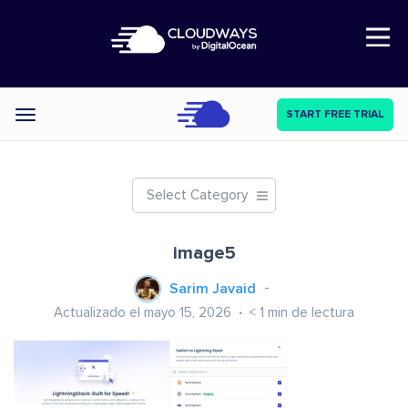
Open Nav
START FREE TRIAL
Categories
Select Category
image5
Sarim Javaid
Actualizado el mayo 15, 2026
< 1
min de lectura