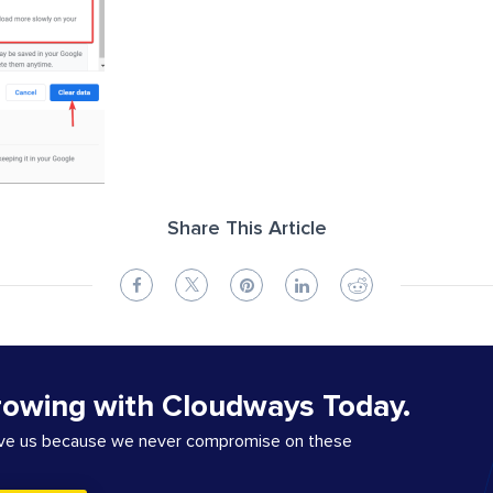
Share This Article
rowing with Cloudways Today.
ove us because we never compromise on these