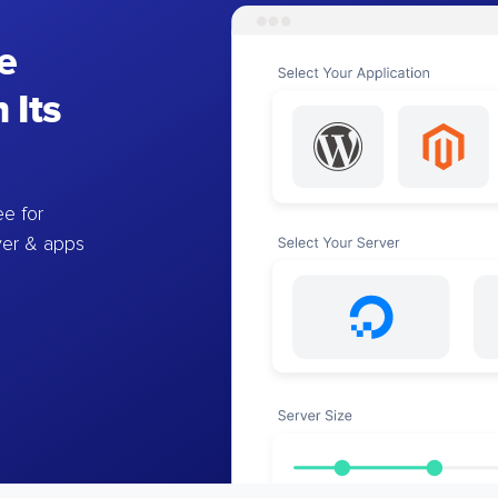
e
 Its
e for
ver & apps