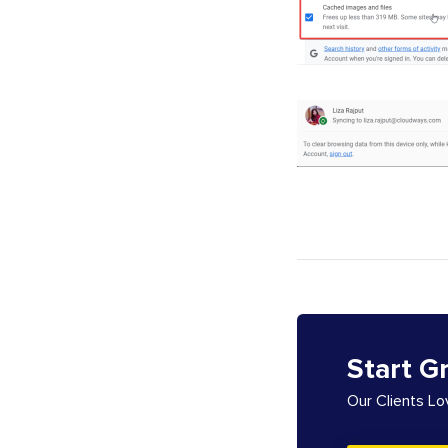
Start G
Our Clients L