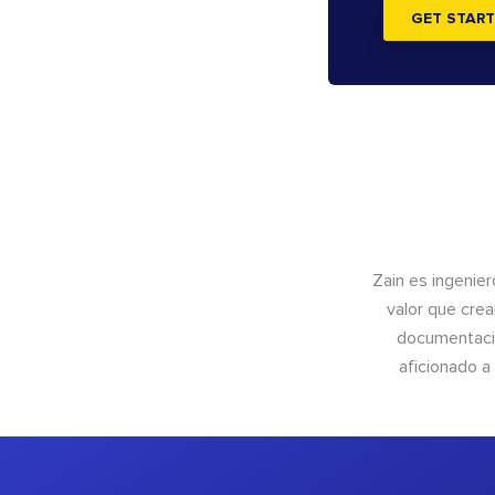
GET START
Zain es ingenier
valor que crea
documentació
aficionado a