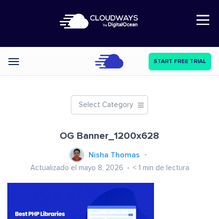
Open Nav
START FREE TRIAL
Categories
Select Category
OG Banner_1200x628
Nisha Thomas
Actualizado el mayo 8, 2026
< 1
min de lectura