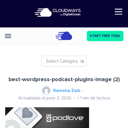
Open Nav
START FREE TRIAL
Categories
Select Category
best-wordpress-podcast-plugins-image (2)
Ramsha Zaib
Actualizado el junio 2, 2026
< 1
min de lectura