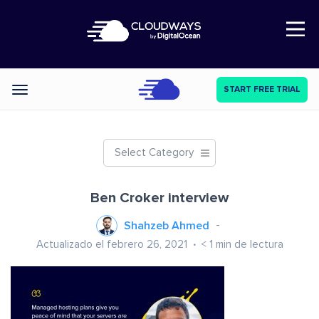
Open Nav
START FREE TRIAL
Categories
Select Category
Ben Croker interview
Shahzeb Ahmed
Actualizado el febrero 26, 2021
< 1
min de lectura