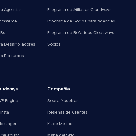
ra Agencias
Programa de Afiliados Cloudways
commerce
Programa de Socios para Agencias
MBs
Programa de Referidos Cloudways
ra Desarrolladores
Socios
ra Blogueros
oudways
Compañía
WP Engine
Sobre Nosotros
insta
Reseñas de Clientes
ostinger
Kit de Medios
SiteGround
Mapa del Sitio