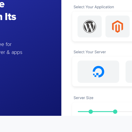
e
 Its
e for
ver & apps