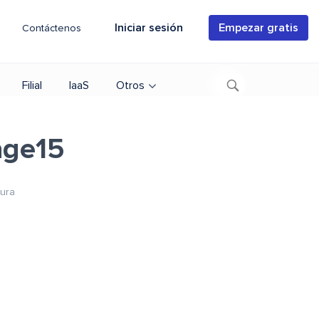
Iniciar sesión
Empezar gratis
Contáctenos
Filial
IaaS
Otros
age15
tura