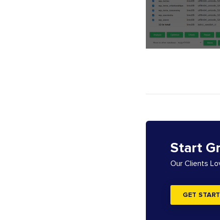
Start G
Our Clients L
GET START