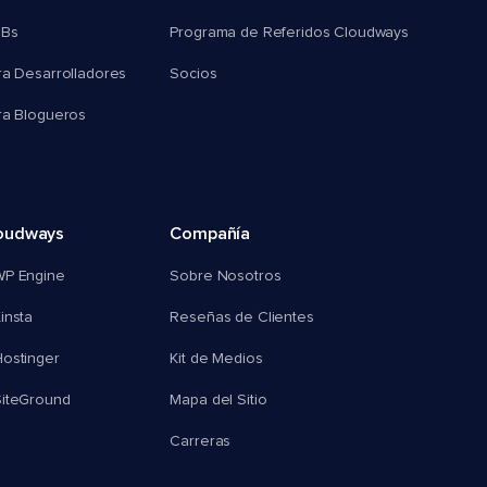
MBs
Programa de Referidos Cloudways
ra Desarrolladores
Socios
ra Blogueros
oudways
Compañía
WP Engine
Sobre Nosotros
insta
Reseñas de Clientes
ostinger
Kit de Medios
SiteGround
Mapa del Sitio
Carreras