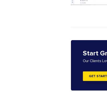
Start G
Our Clients L
GET START