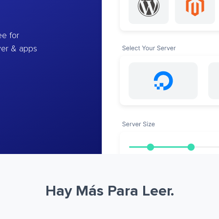
e for
ver & apps
Hay Más Para Leer.