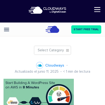
Open Nav
START FREE TRIAL
Categories
Select Category
Cloudways
Actualizado el junio 11, 2025
< 1
min de lectura