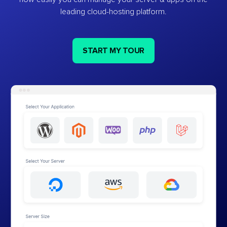
leading cloud-hosting platform.
START MY TOUR