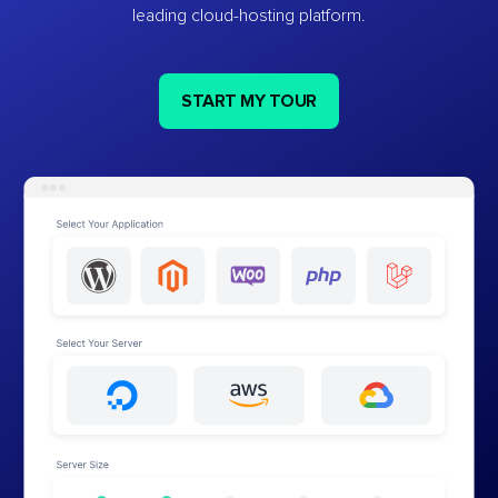
leading cloud-hosting platform.
START MY TOUR