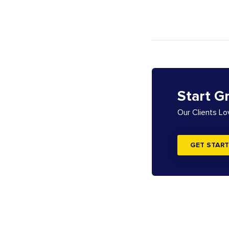
Start G
Our Clients L
GET START