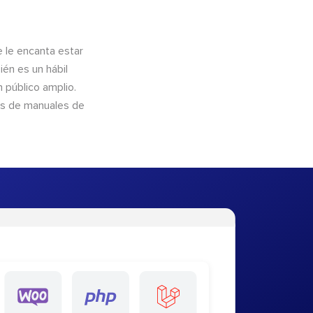
e le encanta estar
ién es un hábil
 público amplio.
és de manuales de