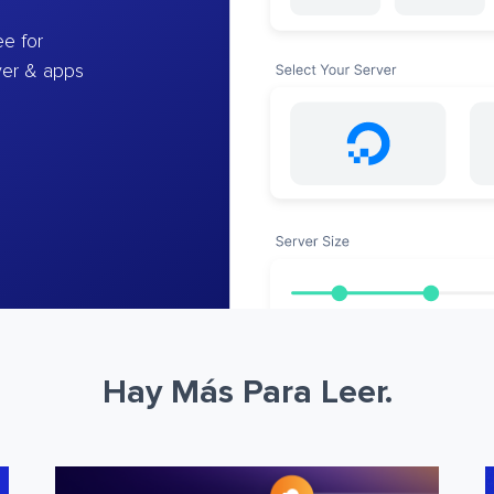
e for
ver & apps
Hay Más Para Leer.