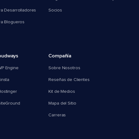
ra Desarrolladores
Socios
ra Blogueros
oudways
Compañía
WP Engine
Sobre Nosotros
insta
Reseñas de Clientes
ostinger
Kit de Medios
SiteGround
Mapa del Sitio
Carreras