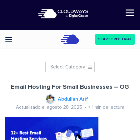
Open Nav
START FREE TRIAL
Categories
Select Category
Email Hosting For Small Businesses – OG
Abdullah Arif
Actualizado el agosto 28, 2025
< 1
min de lectura