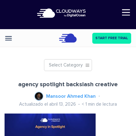
Open Nav
START FREE TRIAL
Categories
Select Category
agency spotlight backslash creative
Mansoor Ahmed Khan
Actualizado el abril 13, 2026
< 1
min de lectura