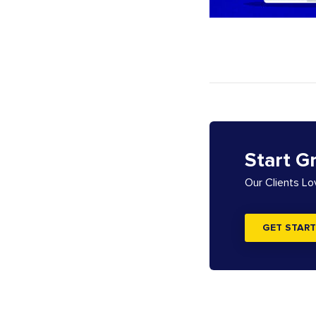
Start G
Our Clients L
GET START