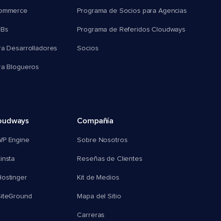
commerce
Programa de Socios para Agencias
MBs
Programa de Referidos Cloudways
ra Desarrolladores
Socios
ra Blogueros
oudways
Compañía
WP Engine
Sobre Nosotros
insta
Reseñas de Clientes
ostinger
Kit de Medios
SiteGround
Mapa del Sitio
Carreras