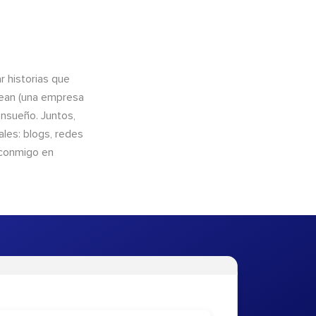
 historias que
cean (una empresa
ensueño. Juntos,
les: blogs, redes
 conmigo en