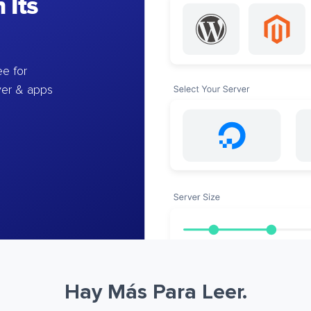
 Its
e for
ver & apps
Hay Más Para Leer.