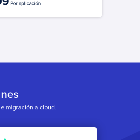
99
Por aplicación
ones
de migración a cloud.