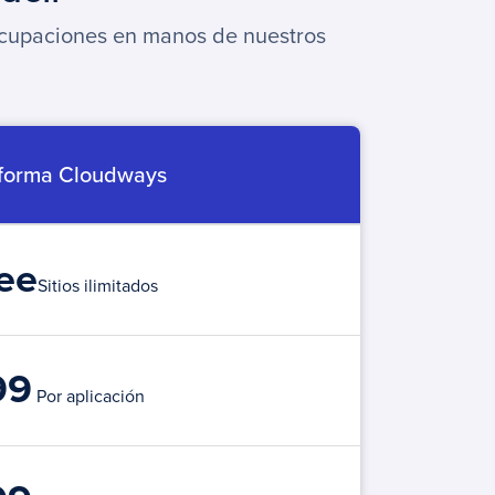
eocupaciones en manos de nuestros
aforma Cloudways
ee
Sitios ilimitados
99
Por aplicación