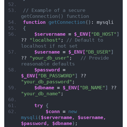
// Example of a secure 
getConnection() function
function
getConnection
()
: mysqli
{
$servername
 = 
$_ENV[
"DB_HOST"
]
?? 
"localhost"
; 
// Default to 
localhost if not set
$username
 = 
$_ENV[
"DB_USER"
]
?? 
"your_db_user"
;   
// Provide 
reasonable defaults
$password
 = 
$_ENV[
"DB_PASSWORD"
]
 ?? 
"your_db_password"
;
$dbname
 = 
$_ENV[
"DB_NAME"
]
 ?? 
"your_db_name"
;
try
{
$conn
 = 
new
mysqli
(
$servername,
$username,
$password,
$dbname
)
;