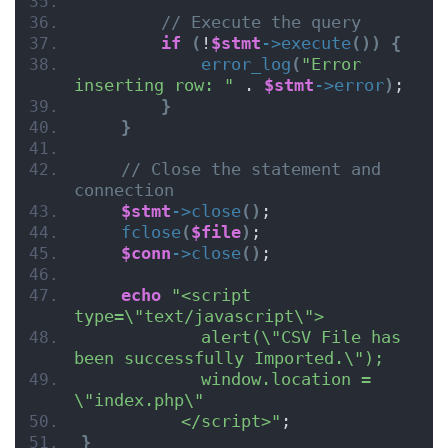
// Execute the query
if
(
!
$stmt
->
execute
())
{
error_log
(
"Error 
inserting row: "
 . 
$stmt
->
error
)
;
}
}
// Close the statement and 
connection
$stmt
->
close
()
;
fclose
(
$file
)
;
$conn
->
close
()
;
echo
"<script 
type=\"text/javascript\">
            alert(\"CSV File has 
been successfully Imported.\");
            window.location = 
\"index.php\"
          </script>"
;
}