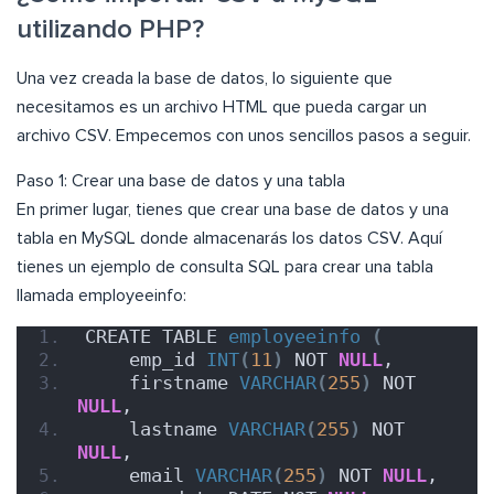
utilizando PHP?
Una vez creada la base de datos, lo siguiente que
necesitamos es un archivo HTML que pueda cargar un
archivo CSV. Empecemos con unos sencillos pasos a seguir.
Paso 1: Crear una base de datos y una tabla
En primer lugar, tienes que crear una base de datos y una
tabla en MySQL donde almacenarás los datos CSV. Aquí
tienes un ejemplo de consulta SQL para crear una tabla
llamada employeeinfo:
CREATE TABLE 
employeeinfo
(
    emp_id 
INT
(
11
)
 NOT 
NULL
,
    firstname 
VARCHAR
(
255
)
 NOT 
NULL
,
    lastname 
VARCHAR
(
255
)
 NOT 
NULL
,
    email 
VARCHAR
(
255
)
 NOT 
NULL
,