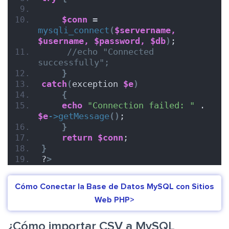
$conn
 = 
mysqli_connect
(
$servername,
$username,
$password,
$db
)
;
//echo "Connected 
successfully"; 
}
catch
(
exception 
$e
)
{
echo
"Connection failed: "
 . 
$e
->
getMessage
()
;
}
return
$conn
;
}
?
>
Cómo Conectar la Base de Datos MySQL con Sitios
Web PHP>
¿Cómo importar CSV a MySQL