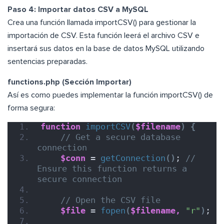
Paso 4: Importar datos CSV a MySQL
Crea una función llamada importCSV() para gestionar la
importación de CSV. Esta función leerá el archivo CSV e
insertará sus datos en la base de datos MySQL utilizando
sentencias preparadas.
functions.php (Sección Importar)
Así es como puedes implementar la función importCSV() de
forma segura:
function
importCSV
(
$filename
)
{
// Get a secure database 
connection
$conn
 = 
getConnection
()
; 
// 
Ensure this function returns a 
secure connection
// Open the CSV file
$file
 = 
fopen
(
$filename,
"r"
)
;