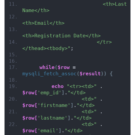
                          <th>Last 
Name</th>
<th>Email</th>
<th>Registration Date</th>
                        </tr>
</thead><tbody>"
;
while
(
$row
 = 
mysqli_fetch_assoc
(
$result
))
{
echo
"<tr><td>"
 . 
$row[
'emp_id'
]
.
"</td>
                   <td>"
 . 
$row[
'firstname'
]
.
"</td>
                   <td>"
 . 
$row[
'lastname'
]
.
"</td>
                   <td>"
 . 
$row[
'email'
]
.
"</td>