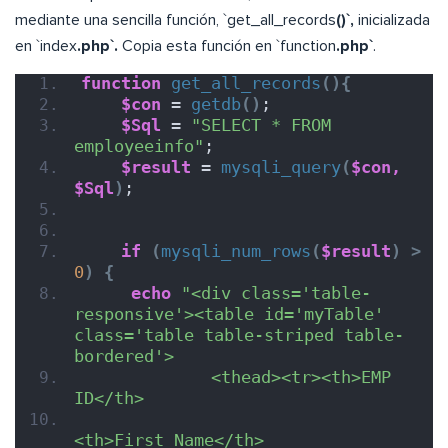
mediante una sencilla función, `get_all_records
()`,
inicializada
en `index
.php`.
Copia esta función en `function
.php`
.
function
get_all_records
(){
$con
 = 
getdb
()
;
$Sql
 = 
"SELECT * FROM 
employeeinfo"
;
$result
 = 
mysqli_query
(
$con,
$Sql
)
;  
if
(
mysqli_num_rows
(
$result
)
>
0
)
{
echo
"<div class='table-
responsive'><table id='myTable' 
class='table table-striped table-
bordered'>
             <thead><tr><th>EMP 
ID</th>
<th>First Name</th>