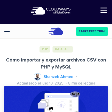
Open Nav
START FREE TRIAL
Categories
PHP
DATABASE
Cómo importar y exportar archivos CSV con
PHP y MySQL
Shahzeb Ahmed
Actualizado el julio 10, 2025
8
min de lectura