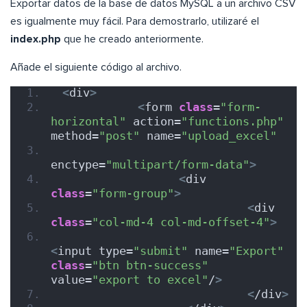
Exportar datos de la base de datos MySQL a un archivo CSV
es igualmente muy fácil. Para demostrarlo, utilizaré el
index.php
que he creado anteriormente.
Añade el siguiente código al archivo.
<
div
>
<
form 
class
=
"form-
horizontal"
 action=
"functions.php"
method=
"post"
 name=
"upload_excel"
enctype=
"multipart/form-data"
>
<
div 
class
=
"form-group"
>
<
div 
class
=
"col-md-4 col-md-offset-4"
>
<
input type=
"submit"
 name=
"Export"
class
=
"btn btn-success"
value=
"export to excel"
/
>
<
/div
>