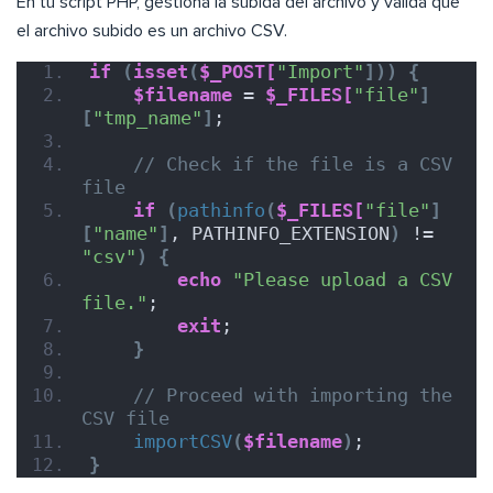
En tu script PHP, gestiona la subida del archivo y valida que
el archivo subido es un archivo CSV.
if
(
isset
(
$_POST[
"Import"
]))
{
$filename
 = 
$_FILES[
"file"
]
[
"tmp_name"
]
;
// Check if the file is a CSV 
file
if
(
pathinfo
(
$_FILES[
"file"
]
[
"name"
]
, PATHINFO_EXTENSION
)
 != 
"csv"
)
{
echo
"Please upload a CSV 
file."
;
exit
;
}
// Proceed with importing the 
CSV file
importCSV
(
$filename
)
;
}