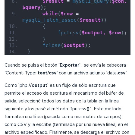
$result
 = 
mysqli_query
(
$con,
$query
)
;  
while
(
$row
 = 
mysqli_fetch_assoc
(
$result
))
{
fputcsv
(
$output,
$row
)
;  
}
fclose
(
$output
)
;  
}
Cuando se pulsa el botón
`Exportar`
, se envía la cabecera
`Content-Type
: text/csv`
con un archivo adjunto `data
.csv`
.
Como `php
://output`
es un flujo de sólo escritura que
permite el acceso de escritura al mecanismo del búfer de
salida, seleccioné todos los datos de la tabla en la línea
siguiente y los pasé al método `fputcsv
()`
. Este método
formatea una línea (pasada como una matriz de campos)
como CSV y la escribe (terminada por una nueva línea) en el
archivo especificado. Finalmente, se descarga el archivo con