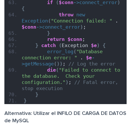
if
(
$conn
->
connect_error
)
{
throw
new
Exception
(
"Connection failed: "
 . 
$conn
->
connect_error
)
;
}
return
$conn
;
}
catch
(
Exception 
$e
)
{
error_log
(
"Database 
connection error: "
 . 
$e
-
>
getMessage
())
; 
// Log the error
die
(
"Failed to connect to 
the database.  Check your 
configuration."
)
; 
// Fatal error, 
stop execution
}
}
Alternativa: Utilizar el INFILO DE CARGA DE DATOS
de MySQL