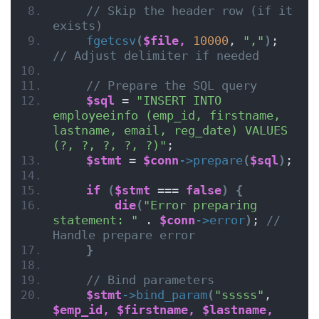
// Skip the header row (if it 
exists)
fgetcsv
(
$file,
10000
, 
","
)
;  
// Adjust delimiter if needed
// Prepare the SQL query
$sql
 = 
"INSERT INTO 
employeeinfo (emp_id, firstname, 
lastname, email, reg_date) VALUES 
(?, ?, ?, ?, ?)"
;
$stmt
 = 
$conn
->
prepare
(
$sql
)
;
if
(
$stmt
 === 
false
)
{
die
(
"Error preparing 
statement: "
 . 
$conn
->
error
)
; 
// 
Handle prepare error
}
// Bind parameters
$stmt
->
bind_param
(
"sssss"
, 
$emp_id,
$firstname,
$lastname,