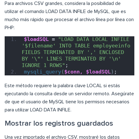
Para archivos CSV grandes, considera la posibilidad de
utilizar el comando LOAD DATA INFILE de MySQL, que es
mucho más rápido que procesar el archivo línea por línea con
PHP:
$loadSQL
 = 
"LOAD DATA LOCAL INFILE 
'$filename' INTO TABLE employeeinfo 
FIELDS TERMINATED BY ',' ENCLOSED 
BY '\"' LINES TERMINATED BY '\n' 
IGNORE 1 ROWS"
;
mysqli_query
(
$conn,
$loadSQL
)
;
Este método requiere la palabra clave LOCAL si estás
ejecutando la consulta desde un servidor remoto. Asegúrate
de que el usuario de MySQL tiene los permisos necesarios
para utilizar LOAD DATA INFILE.
Mostrar los registros guardados
Una vez importado el archivo CSV, mostraré los datos