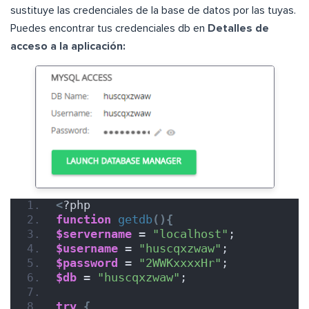
sustituye las credenciales de la base de datos por las tuyas.
Puedes encontrar tus credenciales db en
Detalles de
acceso a la aplicación:
<
?php
function
getdb
(){
$servername
 = 
"localhost"
;
$username
 = 
"huscqxzwaw"
;
$password
 = 
"2WWKxxxxHr"
;
$db
 = 
"huscqxzwaw"
;
try
{