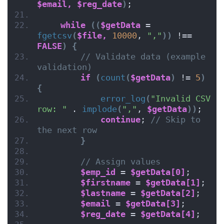
$email,
$reg_date
)
;
while
((
$getData
 = 
fgetcsv
(
$file,
10000
, 
","
))
 !== 
FALSE
)
{
// Validate data (example 
validation)
if
(
count
(
$getData
)
 != 
5
)
{
error_log
(
"Invalid CSV 
row: "
 . 
implode
(
","
, 
$getData
))
;
continue
; 
// Skip to 
the next row
}
// Assign values
$emp_id
 = 
$getData[0]
;
$firstname
 = 
$getData[1]
;
$lastname
 = 
$getData[2]
;
$email
 = 
$getData[3]
;
$reg_date
 = 
$getData[4]
;