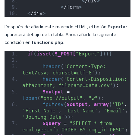
<
/div
>
<
/form
>
<
/div
>
Después de añadir este marcado HTML, el botón
Exportar
aparecerá debajo de la tabla. Ahora añade la siguiente
condición en
functions.php.
if
(
isset
(
$_POST[
"Export"
])){
header
(
'Content-Type: 
text/csv; charset=utf-8'
)
;  
header
(
'Content-Disposition: 
attachment; filename=data.csv'
)
;  
$output
 = 
fopen
(
"php://output"
, 
"w"
)
;  
fputcsv
(
$output,
array
(
'ID'
, 
'First Name'
, 
'Last Name'
, 
'Email'
, 
'Joining Date'
))
;  
$query
 = 
"SELECT * from 
employeeinfo ORDER BY emp_id DESC"
;  