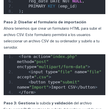
    reg_date DATE NOT 
NULL
,
    PRIMARY 
KEY
(
emp_id
)
)
;
Paso 2: Diseñar el formulario de importación
Ahora tenemos que crear un formulario HTML para subir el
archivo CSV. Este formulario permitirá a los usuarios
seleccionar un archivo CSV de su ordenador y subirlo a tu
servidor.
<
form action=
"index.php"
method=
"post"
enctype=
"multipart/form-data"
>
<
input type=
"file"
 name=
"file"
accept=
".csv"
>
<
button type=
"submit"
name=
"Import"
>
Import CSV
<
/button
>
<
/form
>
Paso 3: Gestiona
la subida
y validación
del archivo