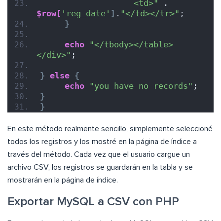
                   <td>"
 . 
$row[
'reg_date'
]
.
"</td></tr>"
;       
}
echo
"</tbody></table>
</div>"
;
}
else
{
echo
"you have no records"
;
}
}
En este método realmente sencillo, simplemente seleccioné
todos los registros y los mostré en la página de índice a
través del método. Cada vez que el usuario cargue un
archivo CSV, los registros se guardarán en la tabla y se
mostrarán en la página de índice.
Exportar MySQL a CSV con PHP