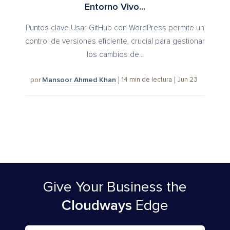
Entorno Vivo...
Puntos clave Usar GitHub con WordPress permite un
control de versiones eficiente, crucial para gestionar
los cambios de...
Mansoor Ahmed Khan
14
min de lectura
Jun 23
por
Give Your Business
the
Cloudways
Edge