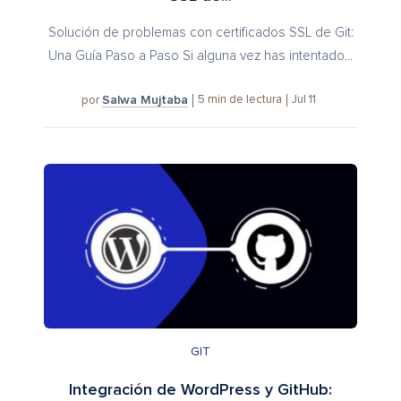
Solución de problemas con certificados SSL de Git:
Una Guía Paso a Paso Si alguna vez has intentado...
Salwa Mujtaba
5
min de lectura
Jul 11
por
GIT
Integración de WordPress y GitHub: