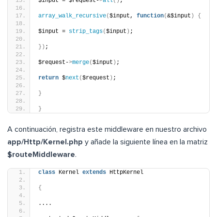
$input = $request-
>
all
()
;
array_walk_recursive
(
$input, 
function
(
&$input
)
{
$input = 
strip_tags
(
$input
)
;
})
;
$request-
>
merge
(
$input
)
;
return
 $
next
(
$request
)
;
}
}
A continuación, registra este middleware en nuestro archivo
app/Http/Kernel.php
y añade la siguiente línea en la matriz
$routeMiddleware
.
class
 Kernel 
extends
 HttpKernel
{
....