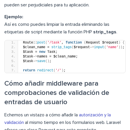
pueden ser perjudiciales para tu aplicación.
Ejemplo:
Así es como puedes limpiar la entrada eliminando las
etiquetas de script mediante la función PHP
strip_tags
.
Route::
post
(
'/task'
, 
function
(
Request $request
)
{
$clean_name = 
strip_tags
(
$request-
>
input
(
'name'
))
;
$task = 
new
 Task;
$task-
>
names = $clean_name;
$task-
>
save
()
;
return
redirect
(
'/'
)
;
Cómo añadir middleware para
comprobaciones de validación de
entradas de usuario
Echemos un vistazo a cómo añadir la
autorización y la
validación
al mismo tiempo en los formularios web. Laravel