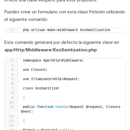
ofrece una clase Request para este propósito.
Puedes crear un formulario con esta clase Petición utilizando
el siguiente comando:
php artisan make:middleware XssSanitization
Este comando generará por defecto la siguiente clase en
app/Http/Middleware/XssSanitization.php
namespace App\Http\Middleware;
use Closure;
use Illuminate\Http\Request;
class
 XssSanitizer
{
public 
function
handle
(
Request $request, Closure 
$next
)
{