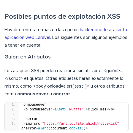
Posibles puntos de explotación XSS
Hay diferentes formas en las que un
hacker puede atacar tu
aplicación web Laravel
. Los siguientes son algunos ejemplos
a tener en cuenta:
Guión en Atributos
Los ataques XSS pueden realizarse sin utilizar el <guión>…
</script> etiquetas. Otras etiquetas harán exactamente lo
mismo, como <body onload=alert(‘test1’)> u otros atributos
como
onmouseover
u
onerror
.
onmouseover
<
b onmouseover=
alert
(
'Wufff!'
)>
click me!
<
/b
>
onerror
<
img src=
"https://url.to.file.which/not.exist"
onerror=
alert
(
document.
cookie
)
;
>