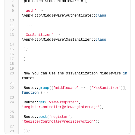
protected $routeMiddleware = 
[
'auth'
 =
>
\App\Http\Middleware\Authenticate::
class
,
....
'XssSanitizer'
 =
>
\App\Http\Middleware\XssSanitizer::
class
,
]
;
}
Now you can use the XssSanitization middleware 
in
routes.
Route::
group
([
'middleware'
 =
>
[
'XssSanitizer'
]]
, 
function
()
{
Route::
get
(
'view-register'
, 
'RegisterController@viewRegisterPage'
)
;
Route::
post
(
'register'
, 
'RegisterController@registerAction'
)
;
})
;