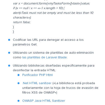
var x = document.forms[«myTasksForm»][«task»].value;
if (x == null | x == «» || x.length > 10) {
alert(«Task must not be empty and must be less than 10
characters»);
return false;
}
}
Codificar las URL para denegar el acceso a los
parámetros Get.
Utilizando un sistema de plantillas de auto-eliminación
como
las plantillas de Laravel Blade
.
Utilizando bibliotecas diseñadas específicamente para
desinfectar la entrada HTML:
Purificador PHP Html
.Net HTML sanitizer
(«La biblioteca está probada
unitariamente con la hoja de trucos de evasión de
filtros XSS de OWASP»)
OWASP Java HTML Sanitizer