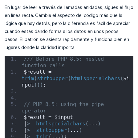
En lugar de leer a través de llamadas anidadas, sigues el flujo
en línea recta. Cambia el aspecto del código más que la
lógica que hay detrás, pero la diferencia es fácil de apreciar
cuando estás dando forma a los datos en unos pocos
pasos. El patrón se asienta rápidamente y funciona bien en
lugares donde la claridad importa.
/// Before PHP 8.5: nested 
function calls
$result = 
trim
(
strtoupper
(
htmlspecialchars
(
$i
nput
)))
;
// PHP 8.5: using the pipe 
operator
$result = $input
|
>
htmlspecialchars
(
...
)
|
>
strtoupper
(
...
)
|
>
trim
(
...
)
;