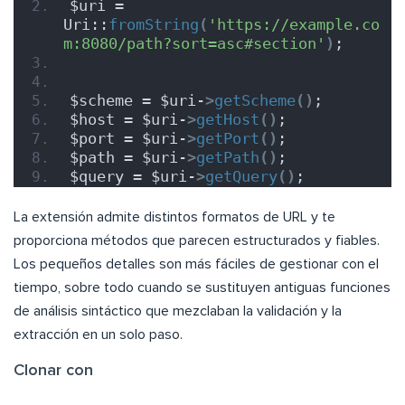
$uri = 
Uri::
fromString
(
'https://example.co
m:8080/path?sort=asc#section'
)
;
$scheme = $uri-
>
getScheme
()
;
$host = $uri-
>
getHost
()
;
$port = $uri-
>
getPort
()
;
$path = $uri-
>
getPath
()
;
$query = $uri-
>
getQuery
()
;
La extensión admite distintos formatos de URL y te
proporciona métodos que parecen estructurados y fiables.
Los pequeños detalles son más fáciles de gestionar con el
tiempo, sobre todo cuando se sustituyen antiguas funciones
de análisis sintáctico que mezclaban la validación y la
extracción en un solo paso.
Clonar con