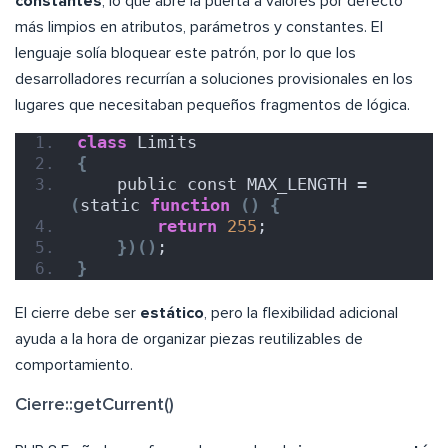
constantes
, lo que abre la puerta a valores por defecto
más limpios en atributos, parámetros y constantes. El
lenguaje solía bloquear este patrón, por lo que los
desarrolladores recurrían a soluciones provisionales en los
lugares que necesitaban pequeños fragmentos de lógica.
class
 Limits
{
    public const MAX_LENGTH = 
(
static 
function
()
{
return
255
;
})()
;
}
El cierre debe ser
estático
, pero la flexibilidad adicional
ayuda a la hora de organizar piezas reutilizables de
comportamiento.
Cierre::getCurrent()