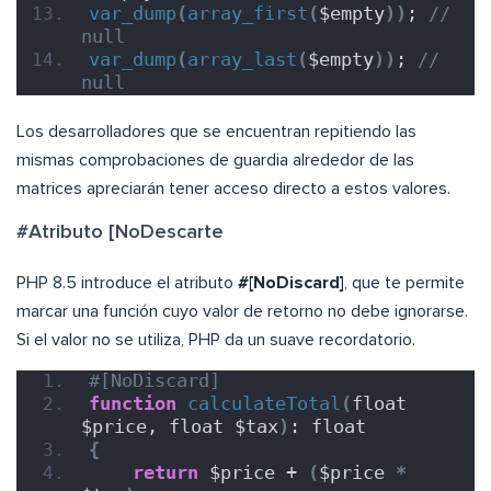
var_dump
(
array_first
(
$empty
))
; 
// 
null
var_dump
(
array_last
(
$empty
))
; 
// 
null
Los desarrolladores que se encuentran repitiendo las
mismas comprobaciones de guardia alrededor de las
matrices apreciarán tener acceso directo a estos valores.
#Atributo [NoDescarte
PHP 8.5 introduce el atributo
#[NoDiscard]
, que te permite
marcar una función cuyo valor de retorno no debe ignorarse.
Si el valor no se utiliza, PHP da un suave recordatorio.
#[NoDiscard]
function
calculateTotal
(
float 
$price, float $tax
)
: float
{
return
 $price + 
(
$price 
*