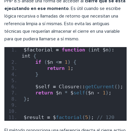
PHP 8.5 añade una forma de acceder al
cierre que se está
ejecutando en ese momento
. Es útil cuando se escribe
lógica recursiva o llamadas de retorno que necesitan una
referencia limpia a sí mismas. Esto evita las antiguas
técnicas que requerían almacenar el cierre en una variable
para que pudiera llamarse a sí mismo.
$factorial = 
function
(
int $n
)
: 
int 
{
if
(
$n 
<
= 
1
)
{
return
1
;
}
    $self = Closure::
getCurrent
()
;
return
 $n 
*
 $
self
(
$n - 
1
)
;
}
;
$result = $
factorial
(
5
)
; 
// 120
El método proporciona una referencia directa al cierre activo,