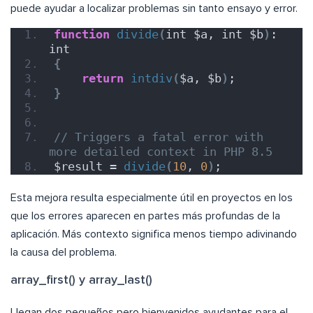
puede ayudar a localizar problemas sin tanto ensayo y error.
function
divide
(
int $a, int $b
)
: 
int
{
return
intdiv
(
$a, $b
)
;
}
// Triggers a fatal error with 
more detailed context in PHP 8.5
$result = 
divide
(
10
, 
0
)
;
Esta mejora resulta especialmente útil en proyectos en los
que los errores aparecen en partes más profundas de la
aplicación. Más contexto significa menos tiempo adivinando
la causa del problema.
array_first() y array_last()
Llegan dos pequeños pero bienvenidos ayudantes para el