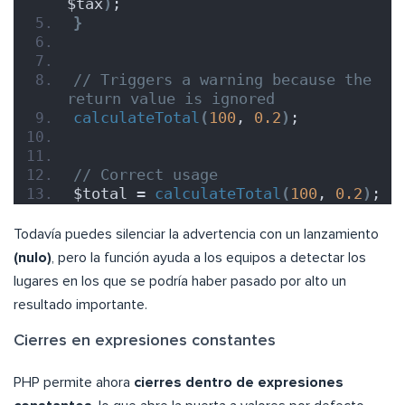
$tax
)
;
}
// Triggers a warning because the 
return value is ignored
calculateTotal
(
100
, 
0.2
)
;
// Correct usage
$total = 
calculateTotal
(
100
, 
0.2
)
;
Todavía puedes silenciar la advertencia con un lanzamiento
(nulo)
, pero la función ayuda a los equipos a detectar los
lugares en los que se podría haber pasado por alto un
resultado importante.
Cierres en expresiones constantes
PHP permite ahora
cierres dentro de expresiones