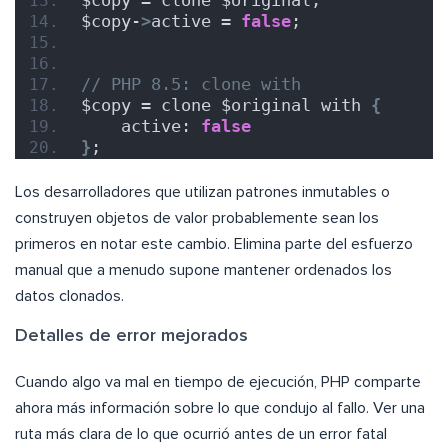
$copy = clone $original;
$copy-
>
active = 
false
;
// PHP 8.5: clone with
$copy = clone $original with 
{
    active: 
false
}
;
Los desarrolladores que utilizan patrones inmutables o
construyen objetos de valor probablemente sean los
primeros en notar este cambio. Elimina parte del esfuerzo
manual que a menudo supone mantener ordenados los
datos clonados.
Detalles de error mejorados
Cuando algo va mal en tiempo de ejecución, PHP comparte
ahora más información sobre lo que condujo al fallo. Ver una
ruta más clara de lo que ocurrió antes de un error fatal