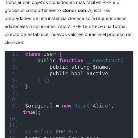
Trabajar con objetos clonados es más fácil en PHP 8.5
gracias al comportamiento
clonar con
. Ajustar las
propiedades de una instancia clonada solía requerir pasos
adicionales o soluciones. Ahora, PHP te ofrece una forma
directa de establecer nuevos valores durante el proceso de
clonación.
class
 User 
{
    public 
function
__construct
(
        public string $name,
        public bool $active
)
{}
}
$original = 
new
User
(
'Alice'
, 
true
)
;
// Before PHP 8.5