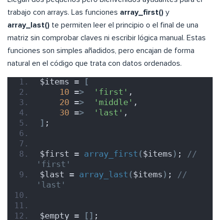
trabajo con arrays. Las funciones
array_first()
y
array_last()
te permiten leer el principio o el final de una
matriz sin comprobar claves ni escribir lógica manual. Estas
funciones son simples añadidos, pero encajan de forma
natural en el código que trata con datos ordenados.
$items = 
[
10
 =
>
'first'
,
20
 =
>
'middle'
,
30
 =
>
'last'
,
]
;
$first = 
array_first
(
$items
)
; 
// 
'first'
$last = 
array_last
(
$items
)
; 
// 
'last'
$empty = 
[]
;