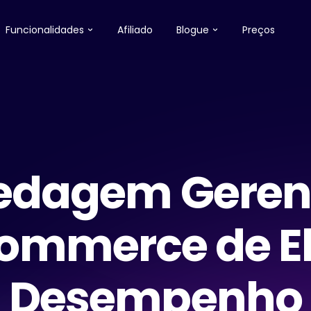
Funcionalidades
Afiliado
Blogue
Preços
edagem Geren
mmerce de E
Desempenho