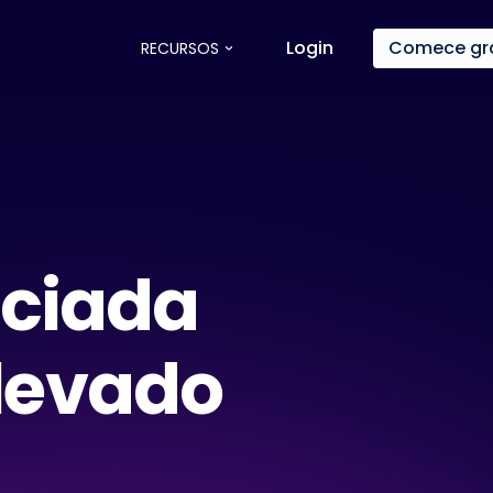
Login
Comece grá
RECURSOS
ciada
levado