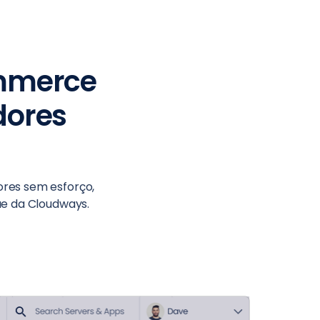
mmerce
dores
ores sem esforço,
ue da Cloudways.