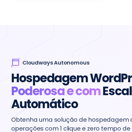
Cloudways Autonomous
Hospedagem WordPre
Poderosa e com
Esca
“O website já não apresenta falhas ou
Automático
congelamentos, proporcionando uma
experiência de utilizador tranquila durante 
Obtenha uma solução de hospedagem c
períodos de pico de tráfego. Com o tempo e
administração extra poupados, esperamos
operações com 1 clique e zero tempo de 