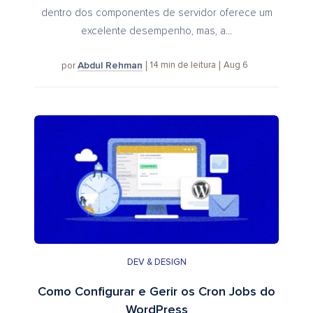
dentro dos componentes de servidor oferece um
excelente desempenho, mas, a...
Abdul Rehman
14
min de leitura
Aug 6
por
DEV & DESIGN
Como Configurar e Gerir os Cron Jobs do
WordPress