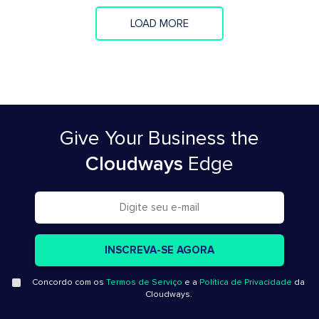
LOAD MORE
Give Your Business
the
Cloudways
Edge
Concordo com os
Termos de Serviço
e a
Política de Privacidade
da
Cloudways.